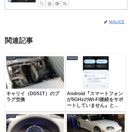
MALICE
関連記事
クルマ
Android
キャリイ（DD51T）のプ
Android『スマートフォン
ラグ交換
が5GHzのWi-Fi接続をサポ
ートしていません』と
『Android Auto』から通
クルマ
クルマ
知が届く不具合