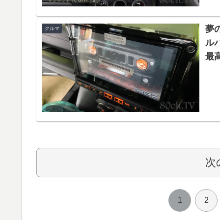
夢
クルマ
ルパ
最
次
1
2