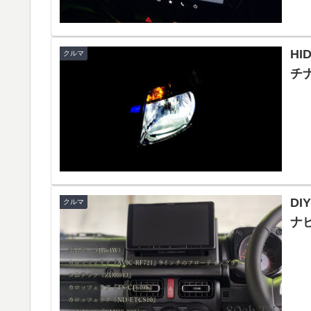
HI
クルマ
チ
D
クルマ
ナビ