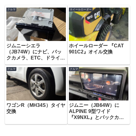
クルマ
ホイールローダー
ジムニーシエラ
ホイールローダー 『CAT
（JB74W）にナビ、バッ
901C2』オイル交換
クカメラ、ETC、ドライブ
レコーダー、エンジンスタ
クルマ
クルマ
ーター取付け③
ワゴンR（MH34S）タイヤ
ジムニー（JB64W）に
交換
ALPINE 9型ワイド
『X9NXL』とバックカメ
ラ『HCE-C20HD-RD-W』
取付け