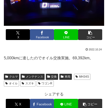
X
Facebook
LINE
コピー
2022.10.24
5,000kmに達したのでオイル交換実施。69,392km。
クルマ
メンテナンス
交換
車両
MH34S
オイル
スズキ
ワゴンR
シェアする
X
Facebook
LINE
コピー