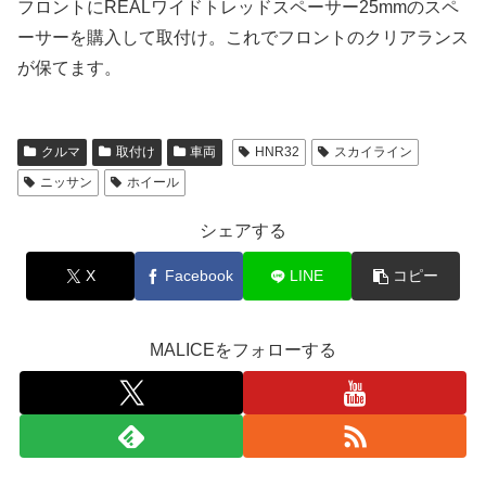
フロントにREALワイドトレッドスペーサー25mmのスペ
ーサーを購入して取付け。これでフロントのクリアランス
が保てます。
クルマ
取付け
車両
HNR32
スカイライン
ニッサン
ホイール
シェアする
X
Facebook
LINE
コピー
MALICEをフォローする