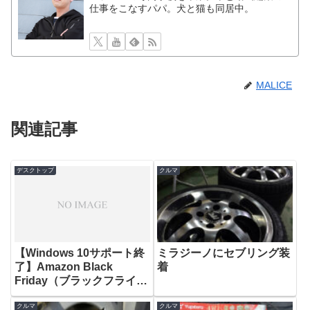
仕事をこなすパパ。犬と猫も同居中。
MALICE
関連記事
デスクトップ
クルマ
【Windows 10サポート終
ミラジーノにセブリング装
了】Amazon Black
着
Friday（ブラックフライデ
ー）でWindows 11用のPC
クルマ
クルマ
パーツを購入