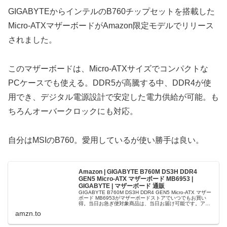
GIGABYTEからインテルのB760チップセットを搭載した
Micro-ATXマザーボードがAmazon限定モデルでリリース
されました。
このマザーボードは、Micro-ATXサイズでコンパクトな
PCケースでも使える。DDR5が高騰する中、DDR4が使
用でき、デジタル電源設計で安定した電力供給が可能。も
ちろんオーバークロックにも対応。
自分はMSIのB760。愛用しているが使い勝手は良い。
Amazon | GIGABYTE B760M DS3H DDR4
GEN5 Micro-ATX マザーボード MB6953 |
GIGABYTE | マザーボード 通販
GIGABYTE B760M DS3H DDR4 GEN5 Micro-ATX マザー
ボード MB6953がマザーボードストアでいつでもお買い
得。当日お急ぎ便対象商品は、当日お届け可能です。アマ
ゾン配送商品は、通常配送無料（一部除く）。
amzn.to