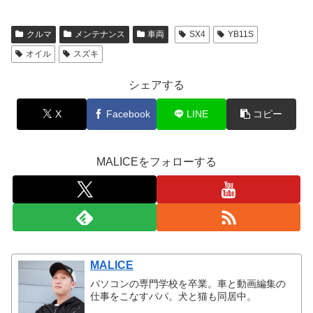
クルマ
メンテナンス
車両
SX4
YB11S
オイル
スズキ
シェアする
X
Facebook
LINE
コピー
MALICEをフォローする
MALICE
パソコンの専門学校を卒業。車と動画編集の
仕事をこなすパパ。犬と猫も同居中。