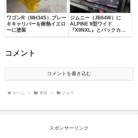
ワゴンR（MH34S）ブレー
ジムニー（JB64W）に
キキャリパーを耐熱イエロ
ALPINE 9型ワイド
ーに塗装
『X9NXL』とバックカメ
ラ『HCE-C20HD-RD-W』
取付け
コメント
コメントを書き込む
ホーム
車両
クルマ
スポンサーリンク