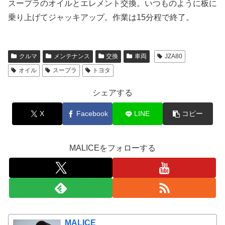
スープラのオイルとエレメント交換。いつものように板に
乗り上げてジャッキアップ。作業は15分程で終了。
クルマ
メンテナンス
交換
車両
JZA80
オイル
スープラ
トヨタ
シェアする
X
Facebook
LINE
コピー
MALICEをフォローする
MALICE