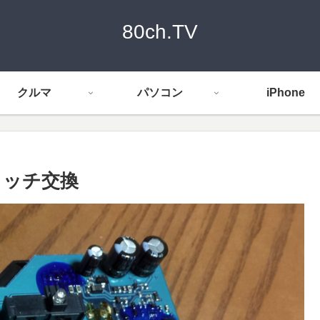
80ch.TV
クルマ
パソコン
iPhone
イッチ交換